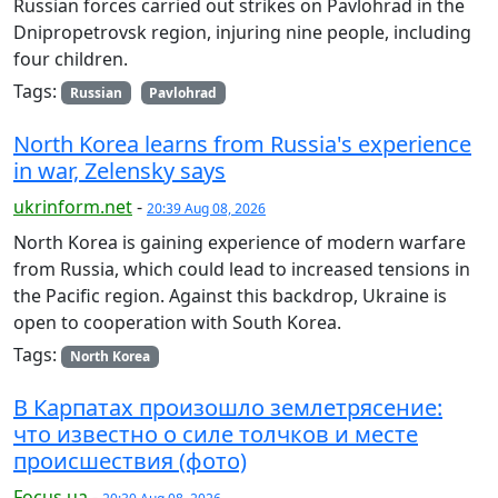
Russian forces carried out strikes on Pavlohrad in the
Dnipropetrovsk region, injuring nine people, including
four children.
Tags:
Russian
Pavlohrad
North Korea learns from Russia's experience
in war, Zelensky says
ukrinform.net
-
20:39 Aug 08, 2026
North Korea is gaining experience of modern warfare
from Russia, which could lead to increased tensions in
the Pacific region. Against this backdrop, Ukraine is
open to cooperation with South Korea.
Tags:
North Korea
В Карпатах произошло землетрясение:
что известно о силе толчков и месте
происшествия (фото)
Focus.ua
-