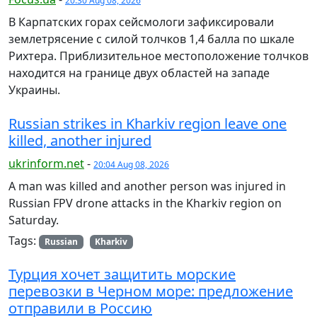
20:30 Aug 08, 2026
В Карпатских горах сейсмологи зафиксировали
землетрясение с силой толчков 1,4 балла по шкале
Рихтера. Приблизительное местоположение толчков
находится на границе двух областей на западе
Украины.
Russian strikes in Kharkiv region leave one
killed, another injured
ukrinform.net
-
20:04 Aug 08, 2026
A man was killed and another person was injured in
Russian FPV drone attacks in the Kharkiv region on
Saturday.
Tags:
Russian
Kharkiv
Турция хочет защитить морские
перевозки в Черном море: предложение
отправили в Россию