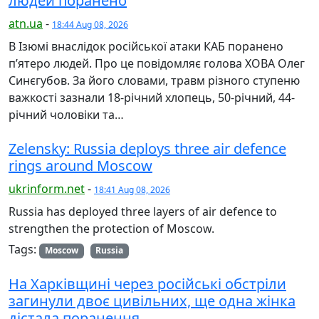
людей поранено
atn.ua
-
18:44 Aug 08, 2026
В Ізюмі внаслідок російської атаки КАБ поранено
п’ятеро людей. Про це повідомляє голова ХОВА Олег
Синєгубов. За його словами, травм різного ступеню
важкості зазнали 18-річний хлопець, 50-річний, 44-
річний чоловіки та…
Zelensky: Russia deploys three air defence
rings around Moscow
ukrinform.net
-
18:41 Aug 08, 2026
Russia has deployed three layers of air defence to
strengthen the protection of Moscow.
Tags:
Moscow
Russia
На Харківщині через російські обстріли
загинули двоє цивільних, ще одна жінка
дістала поранення