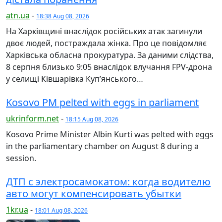
atn.ua
-
18:38 Aug 08, 2026
На Харківщині внаслідок російських атак загинули
двоє людей, постраждала жінка. Про це повідомляє
Харківська обласна прокуратура. За даними слідства,
8 серпня близько 9:05 внаслідок влучання FPV-дрона
у селищі Ківшарівка Куп’янського…
Kosovo PM pelted with eggs in parliament
ukrinform.net
-
18:15 Aug 08, 2026
Kosovo Prime Minister Albin Kurti was pelted with eggs
in the parliamentary chamber on August 8 during a
session.
ДТП с электросамокатом: когда водителю
авто могут компенсировать убытки
1kr.ua
-
18:01 Aug 08, 2026