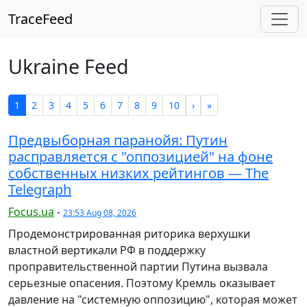
TraceFeed
Ukraine Feed
1
2
3
4
5
6
7
8
9
10
›
»
Предвыборная паранойя: Путин
расправляется с "оппозицией" на фоне
собственных низких рейтингов — The
Telegraph
Focus.ua
-
23:53 Aug 08, 2026
Продемонстрированная риторика верхушки
властной вертикали РФ в поддержку
проправительственной партии Путина вызвала
серьезные опасения. Поэтому Кремль оказывает
давление на "системную оппозицию", которая может