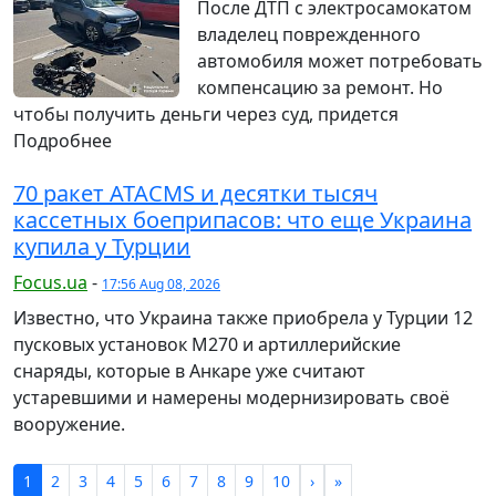
После ДТП с электросамокатом
владелец поврежденного
автомобиля может потребовать
компенсацию за ремонт. Но
чтобы получить деньги через суд, придется
Подробнее
70 ракет ATACMS и десятки тысяч
кассетных боеприпасов: что еще Украина
купила у Турции
Focus.ua
-
17:56 Aug 08, 2026
Известно, что Украина также приобрела у Турции 12
пусковых установок M270 и артиллерийские
снаряды, которые в Анкаре уже считают
устаревшими и намерены модернизировать своё
вооружение.
1
2
3
4
5
6
7
8
9
10
›
»