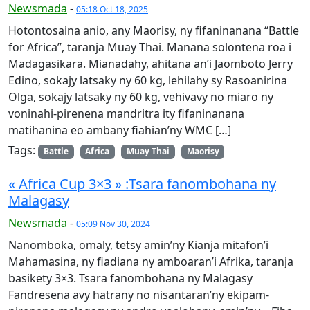
Newsmada
-
05:18 Oct 18, 2025
Hotontosaina anio, any Maorisy, ny fifaninanana “Battle
for Africa”, taranja Muay Thai. Manana solontena roa i
Madagasikara. Mianadahy, ahitana an’i Jaomboto Jerry
Edino, sokajy latsaky ny 60 kg, lehilahy sy Rasoanirina
Olga, sokajy latsaky ny 60 kg, vehivavy no miaro ny
voninahi-pirenena mandritra ity fifaninanana
matihanina eo ambany fiahian’ny WMC […]
Tags:
Battle
Africa
Muay Thai
Maorisy
« Africa Cup 3×3 » :Tsara fanombohana ny
Malagasy
Newsmada
-
05:09 Nov 30, 2024
Nanomboka, omaly, tetsy amin’ny Kianja mitafon’i
Mahamasina, ny fiadiana ny amboaran’i Afrika, taranja
basikety 3×3. Tsara fanombohana ny Malagasy
Fandresena avy hatrany no nisantaran’ny ekipam-