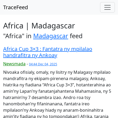
TraceFeed
Africa | Madagascar
"Africa" in
Madagascar
feed
Africa Cup 3×3 : Fantatra ny mpilalao
handrafitra ny Ankoay
Newsmada
-
04:44 Dec 04, 2025
Nivoaka ofisialy, omaly, ny lisitry ny Malagasy mpilalao
mandrafitra ny ekipam-pirenena malagasy, Ankoay,
hiatrika ny fiadiana “Africa Cup 3×3”, hotanterahina ao
amin’ny Lapan’ny fanatanjahantena Mahamasina, ny 5
hatramin’ny 7 desambra izao. Andro roa tsy
hanombohan’ny fifaninanana, fantatra ireo
mpilalaon’ny Ankoay hiady ny anaram-boninahitra
amin’ity fiadiana ny ho tompondakan’i Afrika, ta­ranja