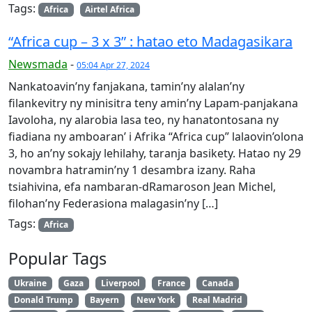
Tags:
Africa
Airtel Africa
“Africa cup – 3 x 3” : hatao eto Madagasikara
Newsmada
-
05:04 Apr 27, 2024
Nankatoavin’ny fanjakana, tamin’ny alalan’ny
filankevitry ny minisitra teny amin’ny Lapam-panjakana
Iavoloha, ny alarobia lasa teo, ny hanatontosana ny
fiadiana ny amboaran’ i Afrika “Africa cup” lalaovin’olona
3, ho an’ny sokajy lehilahy, taranja basikety. Hatao ny 29
novambra hatramin’ny 1 desambra izany. Raha
tsiahivina, efa nambaran-dRamaro­son Jean Michel,
filohan’ny Federasiona malagasin’ny […]
Tags:
Africa
Popular Tags
Ukraine
Gaza
Liverpool
France
Canada
Donald Trump
Bayern
New York
Real Madrid