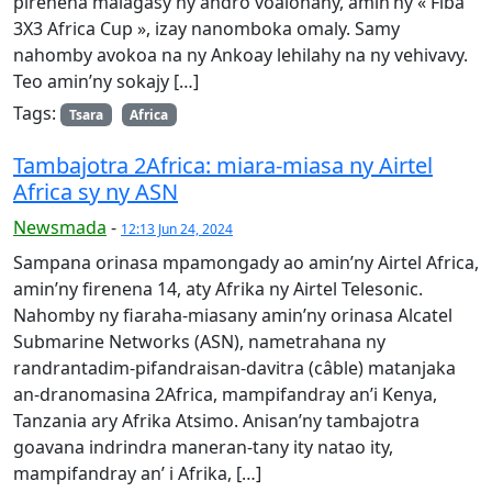
pirenena malagasy ny andro voalohany, amin’ny « Fiba
3X3 Africa Cup », izay nanomboka omaly. Samy
nahomby avokoa na ny Ankoay lehilahy na ny vehivavy.
Teo amin’ny sokajy […]
Tags:
Tsara
Africa
Tambajotra 2Africa: miara-miasa ny Airtel
Africa sy ny ASN
Newsmada
-
12:13 Jun 24, 2024
Sampana orinasa mpamongady ao amin’ny Airtel Africa,
amin’ny firenena 14, aty Afrika ny Airtel Telesonic.
Nahomby ny fiaraha-miasany amin’ny orinasa Alcatel
Submarine Networks (ASN), nametrahana ny
randrantadim-pifandraisan-davitra (câble) matanjaka
an-dranomasina 2Africa, mampifandray an’i Kenya,
Tanzania ary Afrika Atsimo. Anisan’ny tambajotra
goavana indrindra maneran-tany ity natao ity,
mampifandray an’ i Afrika, […]