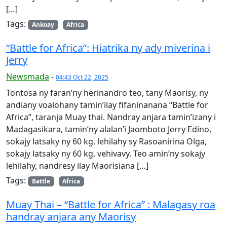
[…]
Tags:
Ankoay
Africa
“Battle for Africa”: Hiatrika ny ady miverina i
Jerry
Newsmada
-
04:43 Oct 22, 2025
Tontosa ny faran’ny herinandro teo, tany Maorisy, ny
andiany voalohany tamin’ilay fifaninanana “Battle for
Africa”, taranja Muay thai. Nandray anjara tamin’izany i
Madaga­sikara, tamin’ny alalan’i Jaomboto Jerry Edino,
sokajy latsaky ny 60 kg, lehilahy sy Rasoanirina Olga,
sokajy latsaky ny 60 kg, vehivavy. Teo amin’ny sokajy
lehilahy, nandresy ilay Maorisiana […]
Tags:
Battle
Africa
Muay Thai – “Battle for Africa” : Malagasy roa
handray anjara any Maorisy