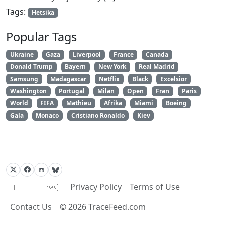
Tags:
Hetsika
Popular Tags
Ukraine
Gaza
Liverpool
France
Canada
Donald Trump
Bayern
New York
Real Madrid
Samsung
Madagascar
Netflix
Black
Excelsior
Washington
Portugal
Milan
Open
Fran
Paris
World
FIFA
Mathieu
Afrika
Miami
Boeing
Gala
Monaco
Cristiano Ronaldo
Kiev
Privacy Policy
Terms of Use
Contact Us
©
2026
TraceFeed.com