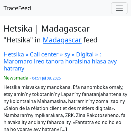
TraceFeed
Hetsika | Madagascar
"Hetsika" in
Madagascar
feed
Hetsika « Call center » sy « Digital » :
Maromaro ireo tanora horaisina hiasa avy
hatrany
Newsmada
-
04:51 Jul 08, 2026
Hetsika miavaka sy manokana. Efa nanomboka omaly,
etsy amin’ny tokotanin’ny La­pan’ny fanatanjahantena sy
ny kolontsaina Mahamasina, hatramin’ny zoma izao ny
«Salon de la rélation client et des métiers digitals».
Nambaran’ny mpikarakara, ZRK, Zina Rakotoseheno, fa
hiavaka ity andiany faharoa ity. «Fantatra eo no ho eo
na ho voaray avy hatrany […]